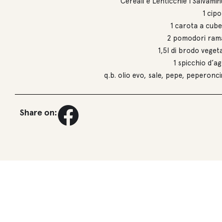
Cereali e Lenticchie I Salvamin
1 cipo
1 carota a cube
2 pomodori ram
1,5l di brodo veget
1 spicchio d’ag
q.b. olio evo, sale, pepe, peperonc
Share on: