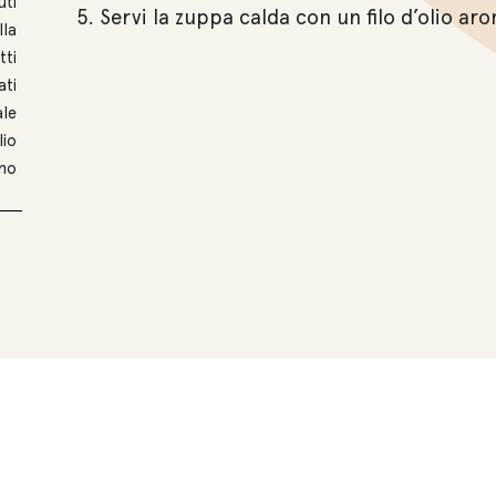
uti
Servi la zuppa calda con un filo d’olio ar
lla
tti
ati
ale
lio
ino
Altre ricette con
Cereali e lenticchie per zuppe e minestre