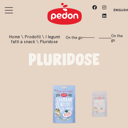
ENGLISH
On the
Home
\
Prodotti
\
I legumi
On the go
go
fatti a snack
\
Pluridose
Pluridose