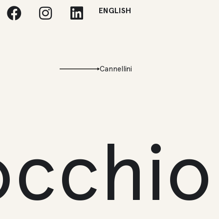
ENGLISH
Cannellini
'occhio