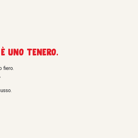
 è uno tenero.
 fiero.
,
cusso.