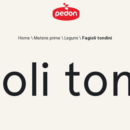
Home
\
Materie prime
\
Legumi
\
Fagioli tondini
oli to