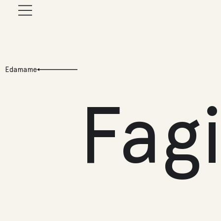
Edamame
Fagi