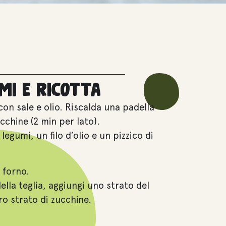
mi e ricotta
 con sale e olio. Riscalda una padella
cchine (2 min per lato).
legumi, un filo d’olio e un pizzico di
 forno.
lla teglia, aggiungi uno strato del
ro strato di zucchine.