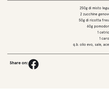
250g di misto leg
2 zucchine genov
50g di ricotta fre
60g pomodori
1 cetri
1 car
q.b. olio evo, sale, ac
Share on: