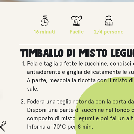
16 minuti
Facile
2/4 persone
Timballo di misto legu
Pela e taglia a fette le zucchine, condisci
antiaderente e griglia delicatamente le zu
A parte, mescola la ricotta con il misto di 
sale.
Fodera una teglia rotonda con la carta da
Disponi una parte di zucchine nel fondo de
composto di misto legumi e poi fai un alt
Inforna a 170°C per 8 min.