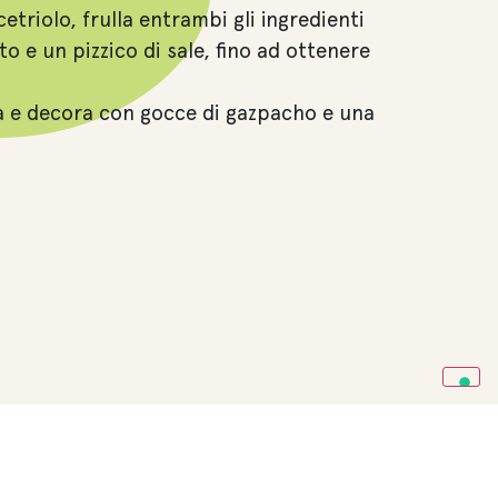
etriolo, frulla entrambi gli ingredienti
o e un pizzico di sale, fino ad ottenere
ta e decora con gocce di gazpacho e una