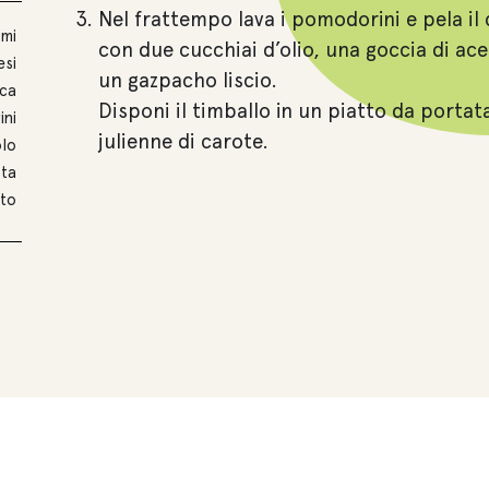
Nel frattempo lava i pomodorini e pela il c
umi
con due cucchiai d’olio, una goccia di acet
esi
un gazpacho liscio.
sca
Disponi il timballo in un piatto da porta
ni
julienne di carote.
olo
ota
eto
Altre ricette con
Mix legumi