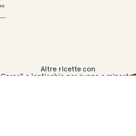
evo
Altre ricette con
Cereali e lenticchie per zuppe e minestre