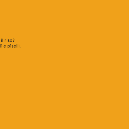
l riso?
 e piselli.