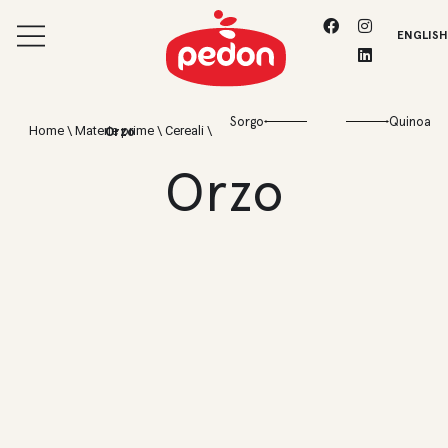
ENGLISH
Sorgo
Quinoa
Home
\
Materie prime
\
Cereali
\
Orzo
Orzo