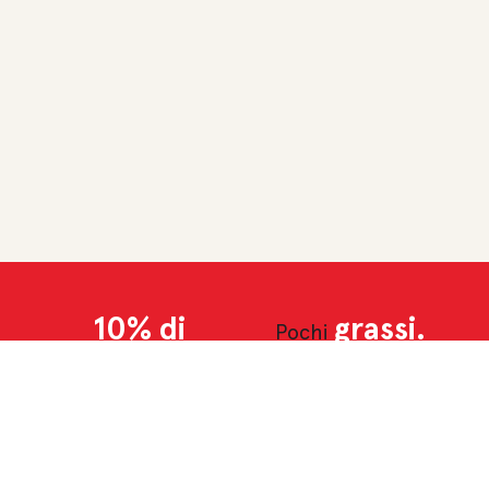
10% di
grassi.
Pochi
proteine
in
più rispetto al
frumento.