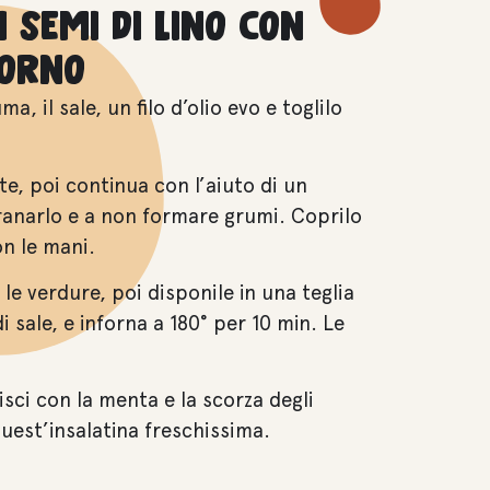
 semi di lino con
forno
a, il sale, un filo d’olio evo e toglilo
e, poi continua con l’aiuto di un
ranarlo e a non formare grumi. Coprilo
n le mani.
le verdure, poi disponile in una teglia
di sale, e inforna a 180° per 10 min. Le
sci con la menta e la scorza degli
quest’insalatina freschissima.