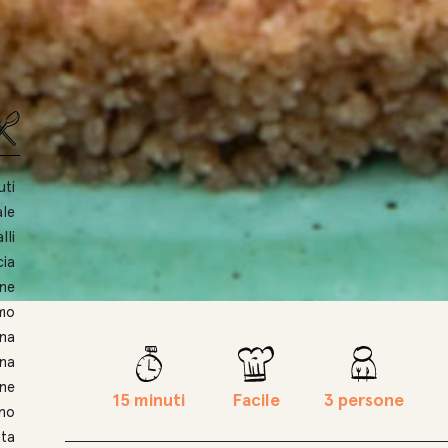
uti
ale
lli
cia
one
mo
ana
ina
ne
15 minuti
Facile
3 persone
ano
nta