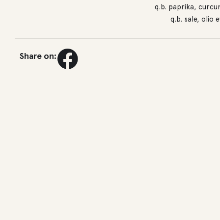
q.b. paprika, curc
q.b. sale, olio 
Share on: