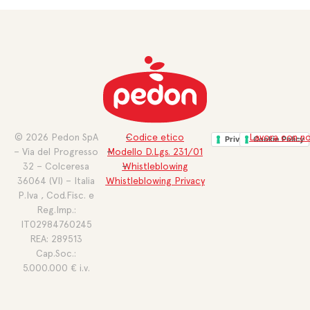
Alternative:
© 2026 Pedon SpA
Codice etico
Lavora con no
Privacy Policy
Cookie Policy
– Via del Progresso
Modello D.Lgs. 231/01
32 – Colceresa
Whistleblowing
36064 (VI) – Italia
Whistleblowing Privacy
P.Iva , Cod.Fisc. e
Reg.Imp.:
IT02984760245
REA: 289513
Cap.Soc.:
5.000.000 € i.v.