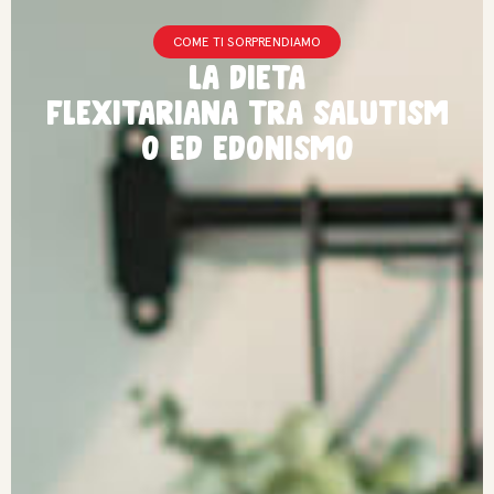
COME TI SORPRENDIAMO
La dieta
flexitariana tra salutism
o ed edonismo